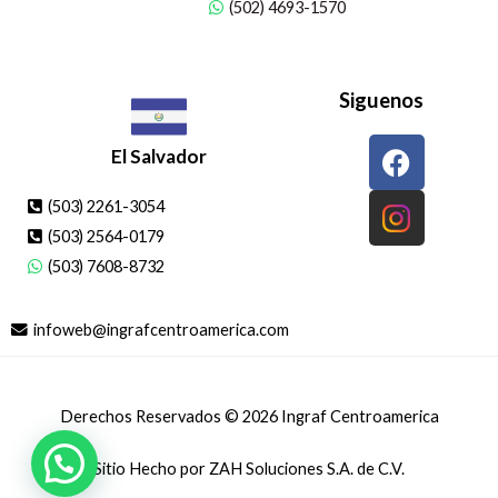
(502) 4693-1570
Siguenos
F
El Salvador
a
c
(503) 2261-3054
e
(503) 2564-0179
b
(503) 7608-8732
o
o
infoweb@ingrafcentroamerica.com
k
¡
Prensas de segunda mano
puede ser
tuyo. Si tienes dudas, pregúntanos
Derechos Reservados © 2026 Ingraf Centroamerica
Abrir chat
Sitio Hecho por ZAH Soluciones S.A. de C.V.