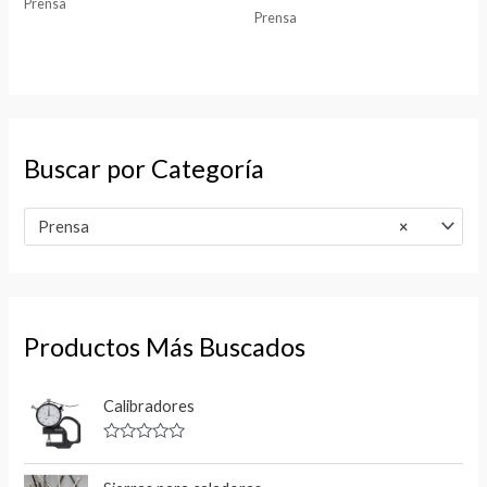
Prensa
Prensa
Buscar por Categoría
Prensa
×
Productos Más Buscados
Calibradores
V
a
l