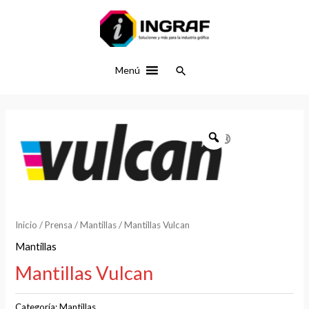
Ir
al
contenido
Buscar
Menú
Inicio
/
Prensa
/
Mantillas
/ Mantillas Vulcan
Mantillas
Mantillas Vulcan
Categoría:
Mantillas