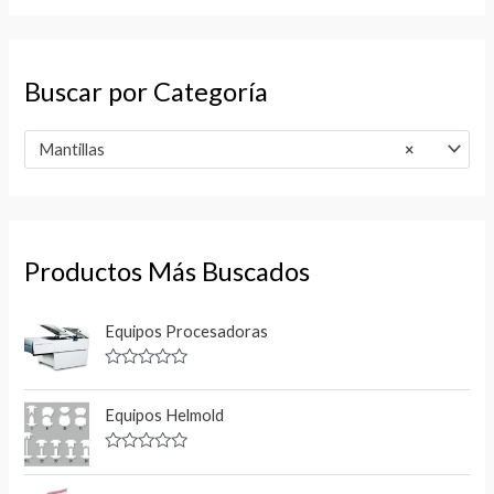
Buscar por Categoría
Mantillas
×
Productos Más Buscados
Equipos Procesadoras
V
a
l
Equipos Helmold
o
r
a
V
d
a
o