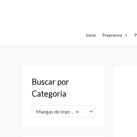
Ir
al
contenido
Inicio
Preprensa
P
Buscar por
Categoría
Mangas de Impresión
×