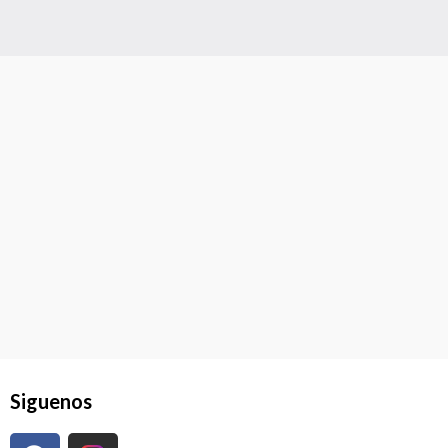
Siguenos
F