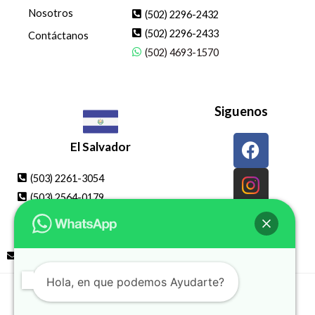
Nosotros
(502) 2296-2432
(502) 2296-2433
Contáctanos
(502) 4693-1570
Siguenos
F
El Salvador
a
c
(503) 2261-3054
e
(503) 2564-0179
b
(503) 7608-8732
o
o
infoweb@ingrafcentroamerica.com
k
Hola, en que podemos Ayudarte?
Derechos Reservados © 2026 Ingraf Centroamerica