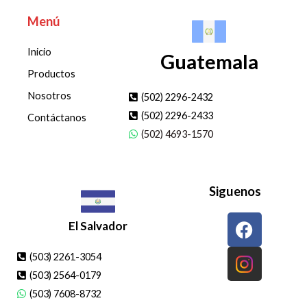
Menú
Inicio
Guatemala
Productos
Nosotros
(502) 2296-2432
(502) 2296-2433
Contáctanos
(502) 4693-1570
Siguenos
F
El Salvador
a
c
(503) 2261-3054
e
(503) 2564-0179
b
(503) 7608-8732
o