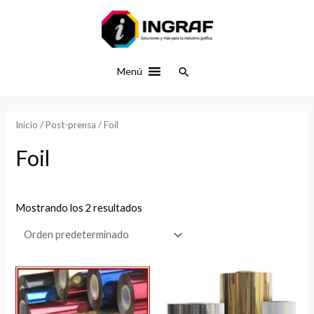
Ir
al
contenido
Buscar
Menú
Inicio
/
Post-prensa
/ Foil
Foil
Mostrando los 2 resultados